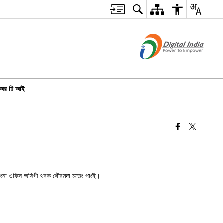
অর ঢি আই
টাফশিংনা ওফিস অসিগী থবক থৌরমদা মতেং পাংই।