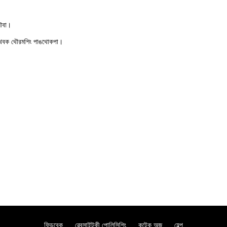
লৌবা।
বা থবক থৌরমশিং পাঙথোকপা।
ফিডবেক
ৱেবসাইটকী পোলিসিশিং
কন্টেক অজ
হেল্প