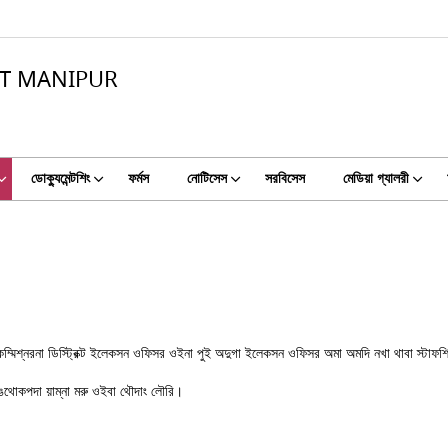
CT MANIPUR
ডোক্যুমেন্টশিং
ফর্মস
নোটিসেস
সরবিসেস
মেডিয়া গ্যালরী
ুটি কম্মিশ্নরনা ডিস্ট্রিক্ট ইলেকসন ওফিসর ওইনা পুই অদুগা ইলেকসন ওফিসর অমা অমদি নখা থাবা স্
পাঙথোকপদা য়াম্না মরু ওইবা থৌদাং লৌরি।