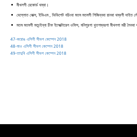
মীখলগী রেকোর্ড থম্বা।
বেল্লোত বোক্স, ইভিএম , ভিভিপেট নচিংবা মতম মতমগী শিজিন্নবা য়ানবা থম্বগী দাইত 
মতম মতমগী মতুংইন্না চীফ ইলেক্টোরেল ওফিস, মনিপুরগা খুতশম্নরগা মীখলগা মরী লৈন
47-করোঙ এসিগী সীভপ কেম্পেন 2018
48-মাও এসিগী সীভপ কেম্পেন 2018
49-তাদুবি এসিগী সীভপ কেম্পেন 2018