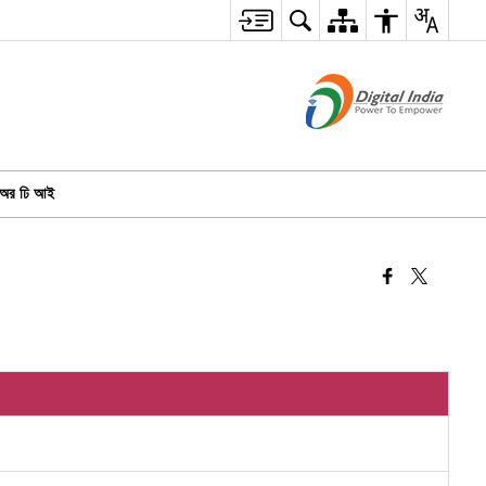
অর ঢি আই