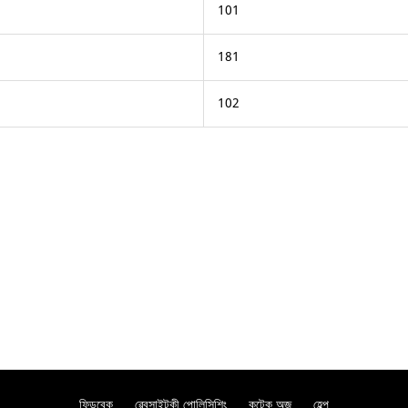
101
181
102
ফিডবেক
ৱেবসাইটকী পোলিসিশিং
কন্টেক অজ
হেল্প