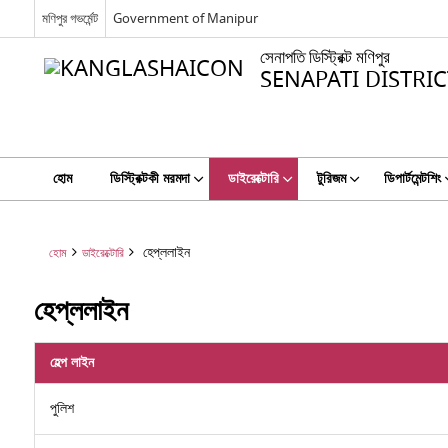
মণিপুর গভর্মেন্ট
Government of Manipur
সেনাপতি ডিস্ট্রিক্ট মণিপুর
SENAPATI DISTRI
হোম
ডিস্ট্রিক্টকী মরমদা
ডাইরেক্টোরি
টুরিজম
ডিপার্টমেন্টশিং
হেপ্ললাইন
হোম
ডাইরেক্টোরি
হেপ্ললাইন
হেল্প লাইন
পুলিশ