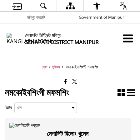
মণিপুর গভর্মেন্ট
Government of Manipur
সেনাপতি ডিস্ট্রিক্ট মণিপুর
SENAPATI DISTRICT MANIPUR
লমকোইবশিংগী মফমশিং
হোম
টুরিজম
লমকোইবশিংগী মফমশিং
ফিল্টর:
মেগালিট ৱিলোং খুলেন