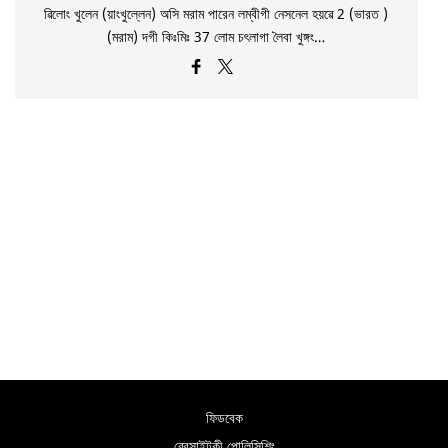
ৱিলোং খুলেন (য়াংখুল্লেন) অসি মরাম পারেন লম্বীগী নেসনেল হয়ৱে 2 (ভারত )
(মরাম) দগী কিঃমিঃ 37 লোম চৎলাগা লৈবা খুঙ্গং…
ফিডবেক
ৱেবসাইটকী পোলিসিশিং