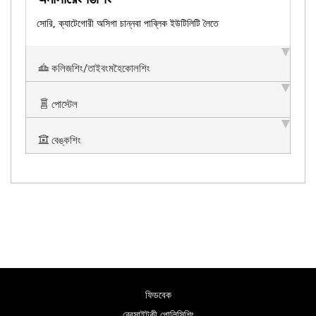
সোরি, ক্যাটেগোরী অসিগা চান্নবা পাব্লিক ইউটিলিটি লৈতে
কলিজশিং/তাইবংমহৈকোলশিং
পোস্টেল
বেঙ্কশিং
ফিডবেক
ৱেবসাইটকী পোলিসিশিং