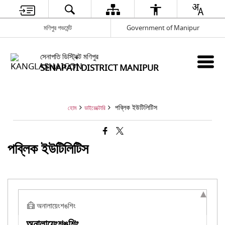
মণিপুর গভর্মেন্ট
Government of Manipur
সেনাপতি ডিস্ট্রিক্ট মণিপুর
SENAPATI DISTRICT MANIPUR
পব্লিক ইউটিলিটিস
হোম
ডাইরেক্টোরি
পব্লিক ইউটিলিটিস
অনালায়েংশঙশিং
অনালায়েংশঙশিং