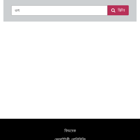
ফিল্টর
ফিডবেক
ৱেবসাইটকী পোলিসিশিং