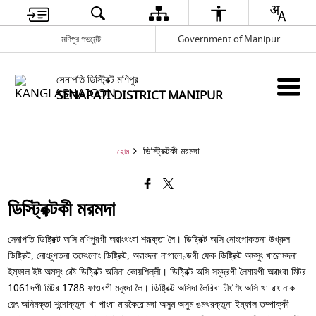
মণিপুর গভর্মেন্ট
Government of Manipur
সেনাপতি ডিস্ট্রিক্ট মণিপুর
SENAPATI DISTRICT MANIPUR
ডিস্ট্রিক্টকী মরমদা
হোম
ডিস্ট্রিক্টকী মরমদা
সেনাপতি ডিষ্ট্রিক্ট অসি মণিপুরগী অৱাংথংবা শরূক্তা লৈ। ডিষ্ট্রিক্ট অসি নোংপোকতনা উখ্রুল
ডিষ্ট্রিক্ট, নোংচুপতনা তমেংলোং ডিষ্ট্রিক্ট, অৱাংদনা নাগালেণ্ডগী ফেক ডিষ্ট্রিক্ট অমসুং খারোমদনা
ইম্ফাল ইষ্ট অমসুং ৱেষ্ট ডিষ্ট্রিক্ট অনিনা কোয়শিল্লী। ডিষ্ট্রিক্ট অসি সমুদ্রগী লৈমায়গী অৱাংবা মিটর
1061দগী মিটর 1788 ফাওবগী মনুংদা লৈ। ডিষ্ট্রিক্ট অসিদা লৈরিবা চীংশিং অসি খা-ৱাং নাক-
য়েৎ অনিমক্তা শন্দোক্তুনা খা পাংবা মায়কৈরোমদা অসুম অসুম ঙমথরক্তুনা ইম্ফাল তম্পাক্কী