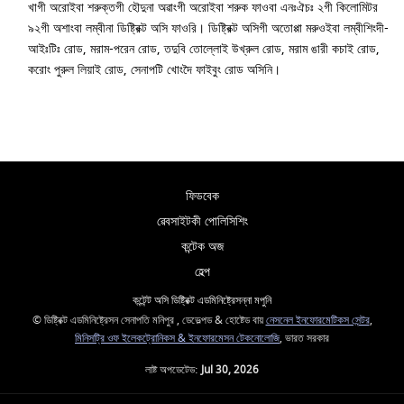
খাগী অরোইবা শরুক্তগী হৌদুনা অৱাংগী অরোইবা শরুক ফাওবা এনঃঐচঃ ২গী কিলোমিটর
৯২গী অশাংবা লম্বীনা ডিষ্ট্রিক্ট অসি ফাওরি। ডিষ্ট্রিক্ট অসিগী অতোপ্পা মরুওইবা লম্বীশিংদী-
আইঃটিঃ রোড, মরাম-পরেন রোড, তদুবি তোল্লোই উখ্রুল রোড, মরাম ঙারী কচাই রোড,
করোং পুরুল লিয়াই রোড, সেনাপটি খোংদৈ ফাইবুং রোড অসিনি।
ফিডবেক
ৱেবসাইটকী পোলিসিশিং
কন্টেক অজ
হেল্প
কন্টেন্ট অসি ডিষ্ট্রিক্ট এডমিনিষ্ট্রেসন্না মপুনি
© ডিষ্ট্রিক্ট এডমিনিষ্ট্রেসন সেনাপতি মনিপুর , ডেভেল্পড & হোষ্টেড বায়
নেসনেল ইনফোরমেটিকস সেন্টর
,
মিনিসট্রি ওফ ইলেকট্রোনিকস & ইনফোরমেসন টেকনোলোজি
, ভারত সরকার
লাষ্ট অপডেটেড:
Jul 30, 2026