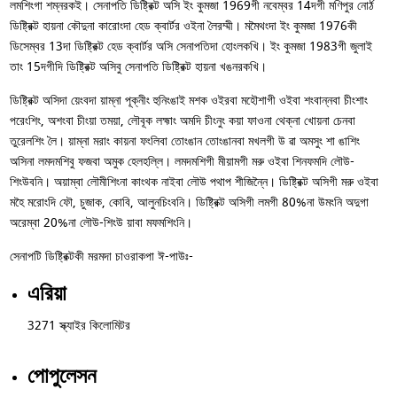
লমশিংগা শম্নরকই। সেনাপতি ডিষ্ট্রিক্ট অসি ইং কুমজা 1969গী নবেম্বর 14দগী মণিপুর নোর্ঠ
ডিষ্ট্রিক্ট হায়না কৌদুনা কারোংদা হেড ক্বার্টর ওইনা লৈরম্মী। মমৈথংদা ইং কুমজা 1976কী
ডিসেম্বর 13দা ডিষ্ট্রিক্ট হেড ক্বার্টর অসি সেনাপতিদা হোংলকখি। ইং কুমজা 1983গী জুলাই
তাং 15দগীদি ডিষ্ট্রিক্ট অসিবু সেনাপতি ডিষ্ট্রিক্ট হায়না খঙনরকখি।
ডিষ্ট্রিক্ট অসিদা য়েংবদা য়াম্না পূক্নীং হুনিংঙাই মশক ওইরবা মহৌশাগী ওইবা শংবান্নবা চীংশাং
পরেংশিং, অশংবা চীংয়া তময়া, লৌবূক লহ্মাং অমদি চীংনুং কয়া ফাওনা থেক্না খোয়না চেনবা
তুরেলশিং লৈ। য়াম্না মরাং কায়না ফংলিবা তোংঙান তোংঙানবা মখলগী উ ৱা অমসুং শা ঙাশিং
অসিনা লমদমশিবু ফজবা অমুক হেলহল্লি। লমদমশিগী মীয়ামগী মরু ওইবা শিনফমদি লৌউ-
শিংউবনি। অয়াম্বা লৌমীশিংনা কাংথক নাইবা লৌউ পথাপ শীজিন্নৈ। ডিষ্ট্রিক্ট অসিগী মরু ওইবা
মহৈ মরোংদি ফৌ, চুজাক, কোবি, আলুনচিংবনি। ডিষ্ট্রিক্ট অসিগী লমগী 80%না উমংনি অদুগা
অরেম্বা 20%না লৌউ-শিংউ য়াবা মফমশিংনি।
সেনাপটি ডিষ্ট্রিক্টকী মরমদা চাওরাকপা ঈ-পাউঃ-
এরিয়া
3271 স্ক্যাইর কিলোমিটর
পোপুলেসন