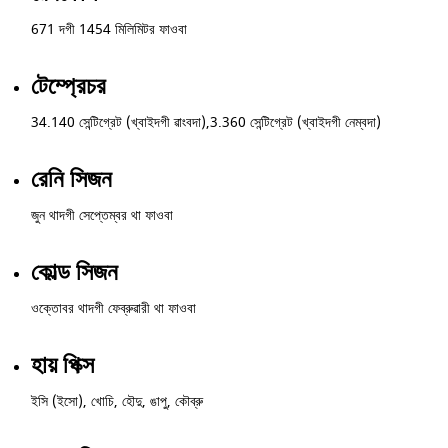
671 দগী 1454 মিলিমিটর ফাওবা
টেম্প্রেচর
34.140 সেন্টিগ্রেট (খ্বাইদগী ৱাংবদা),3.360 সেন্টিগ্রেট (খ্বাইদগী নেম্বদা)
রেনি সিজন
জুন থাদগী সেপ্তেম্বর থা ফাওবা
কোল্ড সিজন
ওক্তোবর থাদগী ফেব্রুৱারী থা ফাওবা
হায় পিক্স
ইসি (ইসো), খোচি, হৌদু, ঙাপু, কৌব্রু