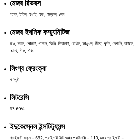
মেজর রিভরস
বরাক, ইরিল, ইথাই, ইরং, ইম্ফাল, লেন
মেজর ইথনিক কম্ম্যুনিটিজ
মাও, মরাম, পৌমাই, থাঙ্গাল, জিমি, লিয়ামাই, রোংমৈ, তাঙ্খুল, মীতৈ, কুকি, নেপালি, ৱাইফৈ,
চোথে, চীরু, মরিং
লিংগ্ব ফ্রেংক্বা
মণিপুরী
লিটরেসি
63.60%
ইদুকেস্নেল ইন্সটিট্যুসন্স
প্রাইমারী স্কুল – 632, প্রাইমারী ৱীট অপ্পর প্রাইমারী – 110,অপ্পর প্রাইমারী –