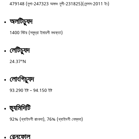
479148 (নুপা-247323 অমশুং নুপী-231825)(সেন্সস-2011 ইং)
অলটিচ্যুদ
1400 মিটর (সমুদ্রা ইমায়গী মথক্তা)
লেটিচ্যুদ
24.37°N
লোংগিচ্যুদ
93.290 ইষ্ট – 94.150 ইষ্ট
হ্যুমিদিটি
92% (খ্বাইদগী ৱাংবদা), 76% (খ্বাইদগী নেম্বদা)
রেনফোল